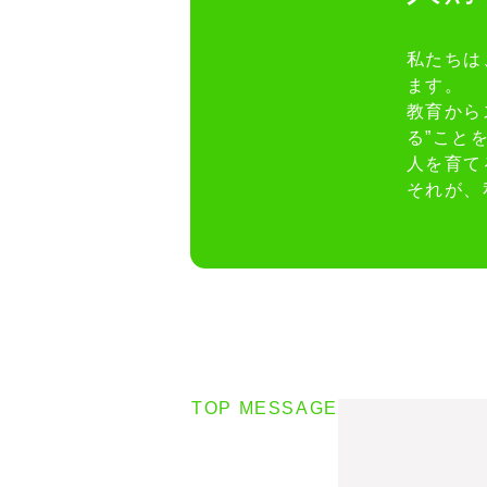
私たちは
ます。
教育から
る”こと
人を育て
それが、
TOP MESSAGE